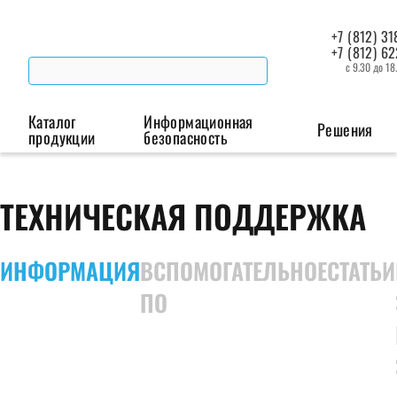
+7 (812) 31
+7 (812) 6
с 9.30 до 18
Каталог
Информационная
Решения
продукции
безопасность
Беспроводная связь
Промышленная автоматизация
Сист
ТЕХНИЧЕСКАЯ ПОДДЕРЖКА
Модемы
Преобразователи
Пои
интерфейсов
мая
ИНФОРМАЦИЯ
ВСПОМОГАТЕЛЬНОЕ
СТАТЬИ
Роутеры
ПО
Промышленные
контроллеры