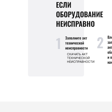
ЕСЛИ
ОБОРУДОВАНИЕ
НЕИСПРАВНО
2
1
Вл
Заполните акт
за
технической
ак
неисправности
об
СКАЧАТЬ АКТ
и 
ТЕХНИЧЕСКОЙ
на
НЕИСПРАВНОСТИ