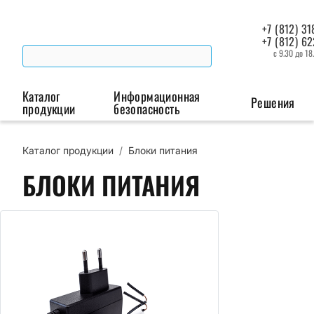
+7 (812) 31
+7 (812) 6
с 9.30 до 18
Каталог
Информационная
Решения
продукции
безопасность
Каталог продукции
/
Блоки питания
Беспроводная связь
Промышленная автоматизация
Сист
БЛОКИ ПИТАНИЯ
Модемы
Преобразователи
Пои
интерфейсов
мая
Роутеры
Промышленные
контроллеры