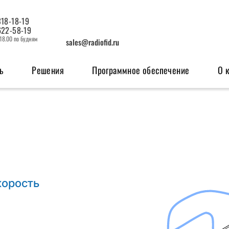
318-18-19
622-58-19
 18.00 по будням
sales@radiofid.ru
ь
Решения
Программное обеспечение
О 
изация
Системы мониторинга
OEM мо
ерфейсов
Поисковые ГЛОНАСС/GPS-маяки
GSM м
Радио
корость