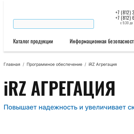
+7 (812) 
+7 (812) 
с 9.30 до
Каталог продукции
Информационная безопасност
Главная
/
Программное обеспечение
/
iRZ Агрегация
Беспроводная связь
Промышленная автомат
iRZ АГРЕГАЦИЯ
Модемы
Преобразователи инт
Роутеры
Промышленные контроллеры
Повышает надежность и увеличивает с