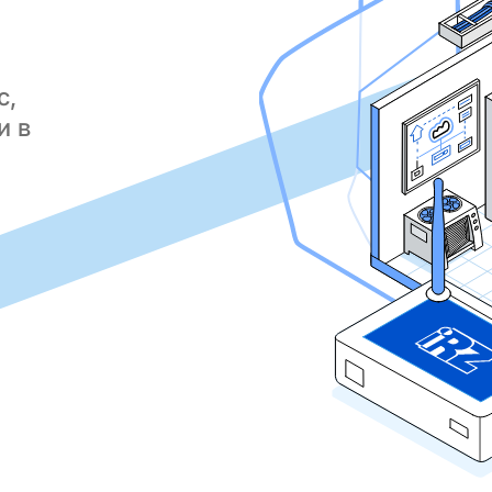
с,
и в