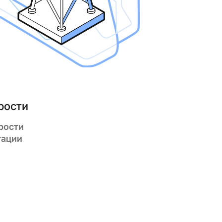
рости
рости
гации