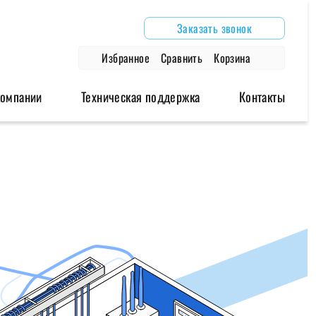
Заказать звонок
Избранное
Сравнить
Корзина
компании
Техническая поддержка
Контакты
дули
Аксессуары
Архивные модели
одули
Антенны
Роутеры
модули
Блоки питания
Модемы
Глонасс/GPS антенны
Провода и крепления