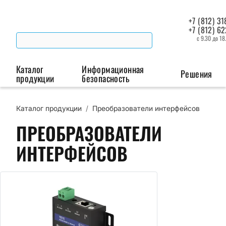
+7 (812) 31
+7 (812) 6
с 9.30 до 18
Каталог
Информационная
Решения
продукции
безопасность
Каталог продукции
/
Преобразователи интерфейсов
Беспроводная связь
Промышленная автоматизация
Сист
ПРЕОБРАЗОВАТЕЛИ
Модемы
Преобразователи
Пои
ИНТЕРФЕЙСОВ
интерфейсов
мая
Роутеры
Промышленные
контроллеры