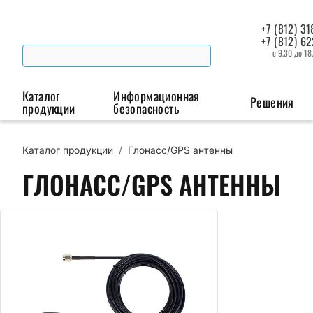
+7 (812) 31
+7 (812) 6
с 9.30 до 18
Каталог
Информационная
Решения
продукции
безопасность
Каталог продукции
/
Глонасс/GPS антенны
Беспроводная связь
Промышленная автоматизация
Сист
ГЛОНАСС/GPS АНТЕННЫ
Модемы
Преобразователи
Пои
интерфейсов
мая
Роутеры
Промышленные
контроллеры