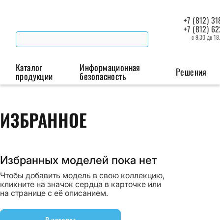
+7 (812) 31
+7 (812) 6
с 9.30 до 18
Каталог
Информационная
Решения
продукции
безопасность
Беспроводная связь
Промышленная автоматизация
Сист
ИЗБРАННОЕ
Модемы
Преобразователи
Пои
интерфейсов
мая
Роутеры
Избранных моделей пока нет
Промышленные
Чтобы добавить модель в свою коллекцию,
контроллеры
кликните на значок сердца в карточке или
на странице с её описанием.