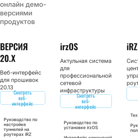
онлайн демо-
версиями
продуктов
ВЕРСИЯ
irzOS
iR
20.Х
Актульная система
Сис
для
цен
Веб-интерфейс
профессиональной
упр
для прошивок
сетевой
роу
20.13
инфраструктуры
Смотреть
Смотреть
веб-
веб-
интерфейс
интерфейс
Тех
Руководство по
Руководство по
настройке
Рук
установке irzOS
туннелей на
пол
роутерах iRZ
Интерфейс командной