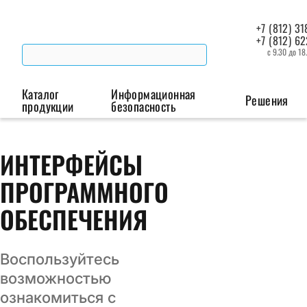
+7 (812) 31
+7 (812) 6
с 9.30 до 18
Каталог
Информационная
Решения
продукции
безопасность
Беспроводная связь
Промышленная автоматизация
Сист
ИНТЕРФЕЙСЫ
ПРОГРАММНОГО
Модемы
Преобразователи
Пои
интерфейсов
мая
ОБЕСПЕЧЕНИЯ
Роутеры
Промышленные
контроллеры
Воспользуйтесь
возможностью
ознакомиться с