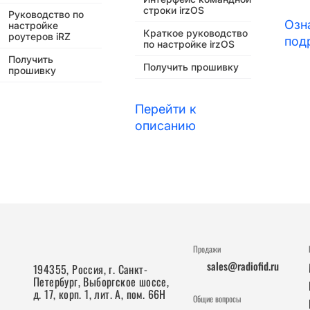
строки irzOS
Руководство по
Озн
настройке
Краткое руководство
роутеров iRZ
под
по настройке irzOS
Получить
Получить прошивку
прошивку
Перейти к
описанию
Продажи
sales@radiofid.ru
194355, Россия, г. Санкт-
Петербург, Выборгское шоссе,
д. 17, корп. 1, лит. А, пом. 66Н
Общие вопросы