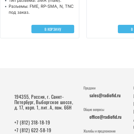
Тип разъема: SMA (male).
Разъемы: FME, RP-SMA, N, TNC
под заказ.
В КОРЗИНУ
В
Продажи
sales@radiofid.ru
194355, Россия, г. Санкт-
Петербург, Выборгское шоссе,
д. 17, корп. 1, лит. А, пом. 66Н
Общие вопросы
office@radiofid.ru
+7 (812) 318-18-19
+7 (812) 622-58-19
Жалобы и предложения