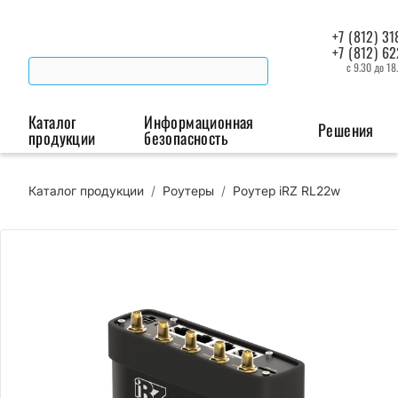
+7 (812) 31
+7 (812) 6
с 9.30 до 18
Каталог
Информационная
Решения
продукции
безопасность
Каталог продукции
/
Роутеры
/
Роутер iRZ RL22w
Беспроводная связь
Промышленная автоматизация
Сист
Модемы
Преобразователи
Пои
интерфейсов
мая
Роутеры
Промышленные
контроллеры