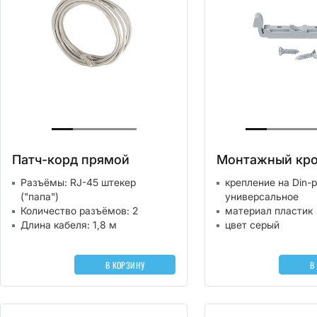
Патч-корд прямой
Монтажный кр
Разъёмы: RJ-45 штекер
крепление на Din-
("папа")
универсальное
Количество разъёмов: 2
материал пластик
Длина кабеля: 1,8 м
цвет серый
В КОРЗИНУ
В