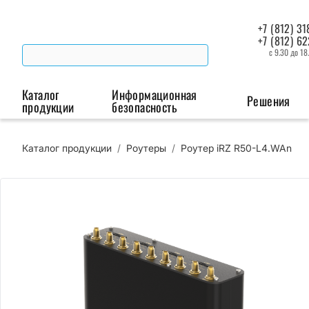
+7 (812) 31
+7 (812) 6
с 9.30 до 18
Каталог
Информационная
Решения
продукции
безопасность
Каталог продукции
/
Роутеры
/
Роутер iRZ R50-L4.WAn
Беспроводная связь
Промышленная автоматизация
Сист
Модемы
Преобразователи
Пои
интерфейсов
мая
Роутеры
Промышленные
контроллеры