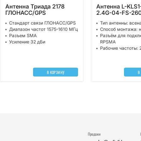
Антенна Триада 2178
Антенна L-KLS1
ГЛОНАСС/GPS
2.4G-04-FS-2
Стандарт связи ГЛОНАСС/GPS
Тип антенны: всен
Диапазон частот 1575-1610 МГц
Способ монтажа: 
Разъем SMA
Разъём для подкл
Усиление 32 дБи
RPSMA
Рабочие частоты: 2
В КОРЗИНУ
В
Продажи